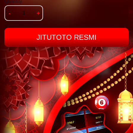
Quantity
-
+
JITUTOTO RESMI