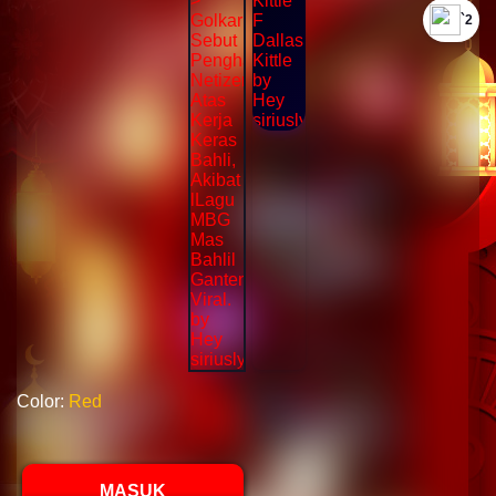
`2
Color:
Red
MASUK