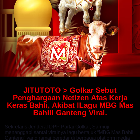
JITUTOTO > Golkar Sebut
Penghargaan Netizen Atas Kerja
Keras Bahli, Akibat lLagu MBG Mas
Bahlil Ganteng Viral.
Sekretaris Jenderal DPP Partai Golkar, Sarmuji,
menanggapi santai viralnya lagu bertajuk “MBG Mas Bahlil
Ganteng” yang ramai beredar di berbagai platform media